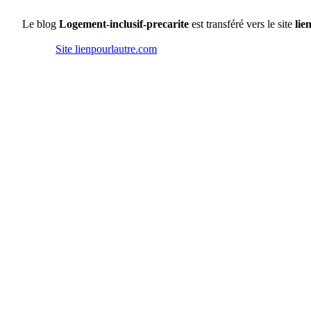
Le blog
Logement-inclusif-precarite
est transféré vers le site
lie
Site lienpourlautre.com